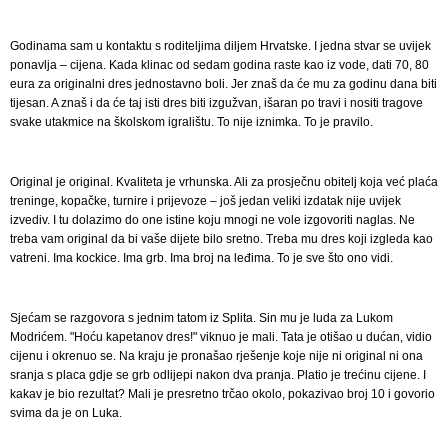
Godinama sam u kontaktu s roditeljima diljem Hrvatske. I jedna stvar se uvijek
ponavlja – cijena. Kada klinac od sedam godina raste kao iz vode, dati 70, 80
eura za originalni dres jednostavno boli. Jer znaš da će mu za godinu dana biti
tijesan. A znaš i da će taj isti dres biti izgužvan, išaran po travi i nositi tragove
svake utakmice na školskom igralištu. To nije iznimka. To je pravilo.
Original je original. Kvaliteta je vrhunska. Ali za prosječnu obitelj koja već plaća
treninge, kopačke, turnire i prijevoze – još jedan veliki izdatak nije uvijek
izvediv. I tu dolazimo do one istine koju mnogi ne vole izgovoriti naglas. Ne
treba vam original da bi vaše dijete bilo sretno. Treba mu dres koji izgleda kao
vatreni. Ima kockice. Ima grb. Ima broj na leđima. To je sve što ono vidi.
Sjećam se razgovora s jednim tatom iz Splita. Sin mu je luda za Lukom
Modrićem. "Hoću kapetanov dres!" viknuo je mali. Tata je otišao u dućan, vidio
cijenu i okrenuo se. Na kraju je pronašao rješenje koje nije ni original ni ona
sranja s placa gdje se grb odlijepi nakon dva pranja. Platio je trećinu cijene. I
kakav je bio rezultat? Mali je presretno trčao okolo, pokazivao broj 10 i govorio
svima da je on Luka.