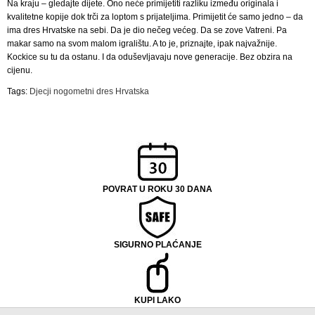
Na kraju – gledajte dijete. Ono neće primijetiti razliku između originala i
kvalitetne kopije dok trči za loptom s prijateljima. Primijetit će samo jedno – da
ima dres Hrvatske na sebi. Da je dio nečeg većeg. Da se zove Vatreni. Pa
makar samo na svom malom igralištu. A to je, priznajte, ipak najvažnije.
Kockice su tu da ostanu. I da oduševljavaju nove generacije. Bez obzira na
cijenu.
Tags:
Djecji nogometni dres Hrvatska
POVRAT U ROKU 30 DANA
SIGURNO PLAĆANJE
KUPI LAKO