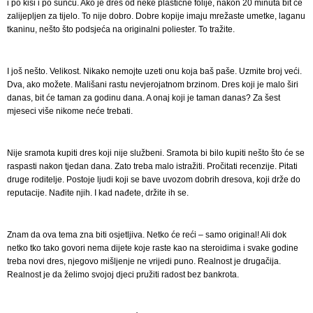
i po kiši i po suncu. Ako je dres od neke plastične folije, nakon 20 minuta bit će
zalijepljen za tijelo. To nije dobro. Dobre kopije imaju mrežaste umetke, laganu
tkaninu, nešto što podsjeća na originalni poliester. To tražite.
I još nešto. Velikost. Nikako nemojte uzeti onu koja baš paše. Uzmite broj veći.
Dva, ako možete. Mališani rastu nevjerojatnom brzinom. Dres koji je malo širi
danas, bit će taman za godinu dana. A onaj koji je taman danas? Za šest
mjeseci više nikome neće trebati.
Nije sramota kupiti dres koji nije službeni. Sramota bi bilo kupiti nešto što će se
raspasti nakon tjedan dana. Zato treba malo istražiti. Pročitati recenzije. Pitati
druge roditelje. Postoje ljudi koji se bave uvozom dobrih dresova, koji drže do
reputacije. Nađite njih. I kad nađete, držite ih se.
Znam da ova tema zna biti osjetljiva. Netko će reći – samo original! Ali dok
netko tko tako govori nema dijete koje raste kao na steroidima i svake godine
treba novi dres, njegovo mišljenje ne vrijedi puno. Realnost je drugačija.
Realnost je da želimo svojoj djeci pružiti radost bez bankrota.