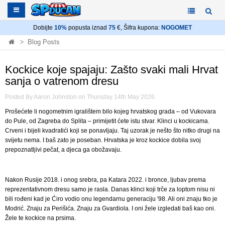
Dobijte
10%
popusta iznad
75
€, Šifra kupona:
NOGOMET
Blog Posts
Kockice koje spajaju: Zašto svaki mali Hrvat sanja o vatrenom
dresu
Kockice koje spajaju: Zašto svaki mali Hrvat
sanja o vatrenom dresu
Posted By Aaron Johnston on Thursday 14th May 2026
Prošećete li nogometnim igralištem bilo kojeg hrvatskog grada – od Vukovara
do Pule, od Zagreba do Splita – primijetit ćete istu stvar. Klinci u kockicama.
Crveni i bijeli kvadratići koji se ponavljaju. Taj uzorak je nešto što nitko drugi na
svijetu nema. I baš zato je poseban. Hrvatska je kroz kockice dobila svoj
prepoznatljivi pečat, a djeca ga obožavaju.
Nakon Rusije 2018. i onog srebra, pa Katara 2022. i bronce, ljubav prema
reprezentativnom dresu samo je rasla. Danas klinci koji trče za loptom nisu ni
bili rođeni kad je Ćiro vodio onu legendarnu generaciju '98. Ali oni znaju tko je
Modrić. Znaju za Perišića. Znaju za Gvardiola. I oni žele izgledati baš kao oni.
Žele te kockice na prsima.