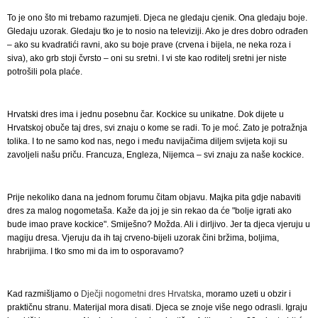
To je ono što mi trebamo razumjeti. Djeca ne gledaju cjenik. Ona gledaju boje.
Gledaju uzorak. Gledaju tko je to nosio na televiziji. Ako je dres dobro odrađen
– ako su kvadratići ravni, ako su boje prave (crvena i bijela, ne neka roza i
siva), ako grb stoji čvrsto – oni su sretni. I vi ste kao roditelj sretni jer niste
potrošili pola plaće.
Hrvatski dres ima i jednu posebnu čar. Kockice su unikatne. Dok dijete u
Hrvatskoj obuče taj dres, svi znaju o kome se radi. To je moć. Zato je potražnja
tolika. I to ne samo kod nas, nego i među navijačima diljem svijeta koji su
zavoljeli našu priču. Francuza, Engleza, Nijemca – svi znaju za naše kockice.
Prije nekoliko dana na jednom forumu čitam objavu. Majka pita gdje nabaviti
dres za malog nogometaša. Kaže da joj je sin rekao da će "bolje igrati ako
bude imao prave kockice". Smiješno? Možda. Ali i dirljivo. Jer ta djeca vjeruju u
magiju dresa. Vjeruju da ih taj crveno-bijeli uzorak čini bržima, boljima,
hrabrijima. I tko smo mi da im to osporavamo?
Kad razmišljamo o
Dječji nogometni dres Hrvatska
, moramo uzeti u obzir i
praktičnu stranu. Materijal mora disati. Djeca se znoje više nego odrasli. Igraju