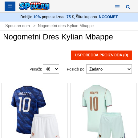
Dobijte
10%
popusta iznad
75
€, Šifra kupona:
NOGOMET
Spducan.com
Nogometni dres Kylian Mbappe
Nogometni Dres Kylian Mbappe
USPOREDBA PROIZVODA (0)
Prikaži:
Posloži po: