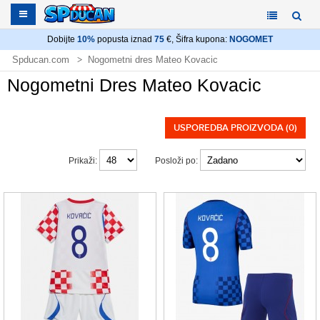
Dobijte
10%
popusta iznad
75
€, Šifra kupona:
NOGOMET
Spducan.com
Nogometni dres Mateo Kovacic
Nogometni Dres Mateo Kovacic
USPOREDBA PROIZVODA (0)
Prikaži:
Posloži po: