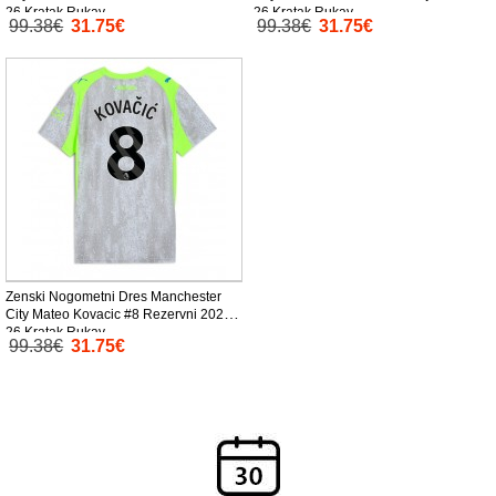
26 Kratak Rukav
26 Kratak Rukav
99.38€
31.75€
99.38€
31.75€
Zenski Nogometni Dres Manchester
City Mateo Kovacic #8 Rezervni 2025-
26 Kratak Rukav
99.38€
31.75€