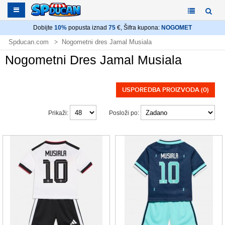
Dobijte
10%
popusta iznad
75
€, Šifra kupona:
NOGOMET
Spducan.com
Nogometni dres Jamal Musiala
Nogometni Dres Jamal Musiala
USPOREDBA PROIZVODA (0)
Prikaži:
Posloži po: