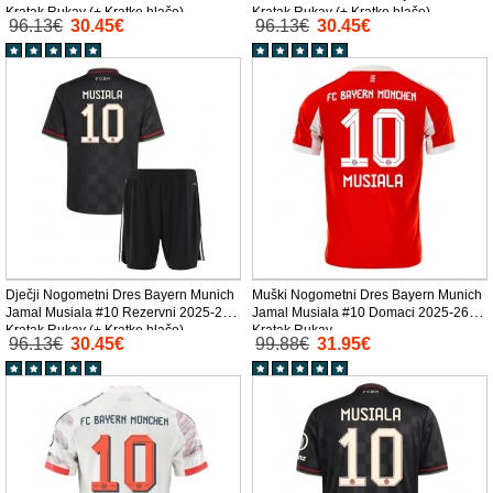
Kratak Rukav (+ Kratke hlače)
Kratak Rukav (+ Kratke hlače)
96.13€
30.45€
96.13€
30.45€
Dječji Nogometni Dres Bayern Munich
Muški Nogometni Dres Bayern Munich
Jamal Musiala #10 Rezervni 2025-26
Jamal Musiala #10 Domaci 2025-26
Kratak Rukav (+ Kratke hlače)
Kratak Rukav
96.13€
30.45€
99.88€
31.95€