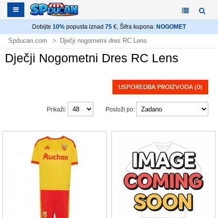
Dobijte
10%
popusta iznad
75
€, Šifra kupona:
NOGOMET
Spducan.com
Dječji nogometni dres RC Lens
Dječji Nogometni Dres RC Lens
USPOREDBA PROIZVODA (0)
Prikaži:
Posloži po: