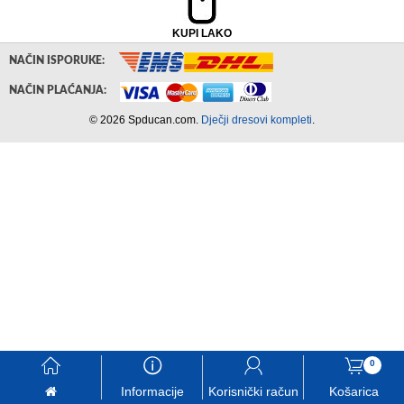
KUPI LAKO
NAČIN ISPORUKE:
NAČIN PLAĆANJA:
© 2026 Spducan.com.
Dječji dresovi kompleti
.
󰃱
󰈢
󰃳
󰃦
0
Informacije
Korisnički račun
Košarica