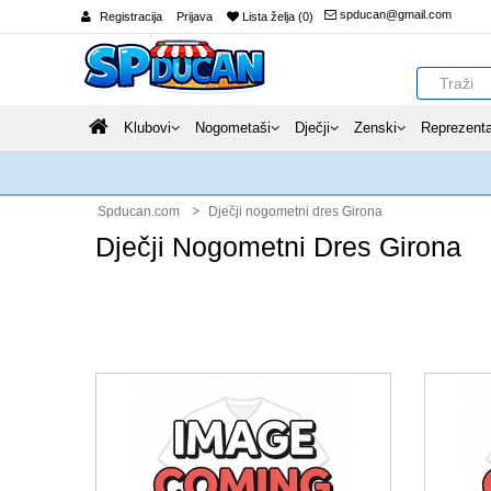
spducan@gmail.com
Registracija
Prijava
Lista želja (0)
Klubovi
Nogometaši
Dječji
Zenski
Reprezenta
Spducan.com
Dječji nogometni dres Girona
Dječji Nogometni Dres Girona