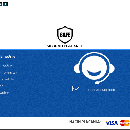
SIGURNO PLAĆANJE
ki račun
ki račun
ki program
 narudžbi
er
spducan@gmail.com
anice
NAČIN PLAĆANJA: