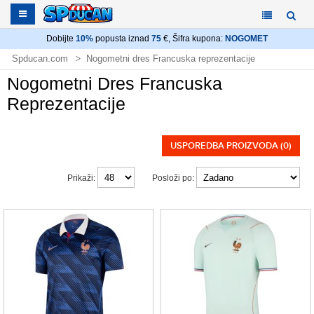
Dobijte
10%
popusta iznad
75
€, Šifra kupona:
NOGOMET
Spducan.com
Nogometni dres Francuska reprezentacije
Nogometni Dres Francuska
Reprezentacije
USPOREDBA PROIZVODA (0)
Prikaži:
Posloži po: