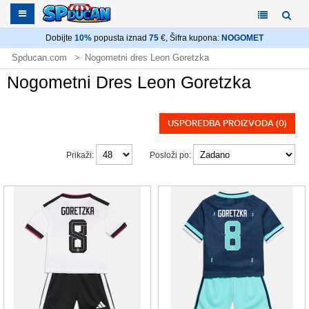
Dobijte
10%
popusta iznad
75
€, Šifra kupona:
NOGOMET
Spducan.com
Nogometni dres Leon Goretzka
Nogometni Dres Leon Goretzka
USPOREDBA PROIZVODA (0)
Prikaži:
Posloži po: