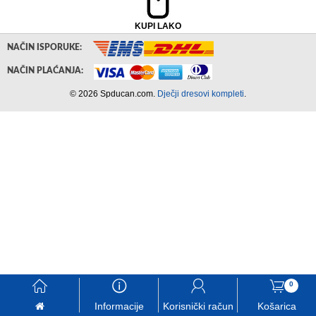
KUPI LAKO
NAČIN ISPORUKE:
NAČIN PLAĆANJA:
© 2026 Spducan.com.
Dječji dresovi kompleti
.
󰃱
󰈢
󰃳
󰃦
0
Informacije
Korisnički račun
Košarica