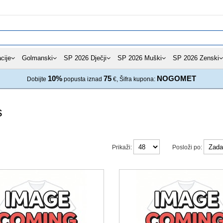
cije
Golmanski
SP 2026 Dječji
SP 2026 Muški
SP 2026 Zenski
10%
75
NOGOMET
Dobijte
popusta iznad
€, Šifra kupona:
s
Prikaži:
Posloži po: