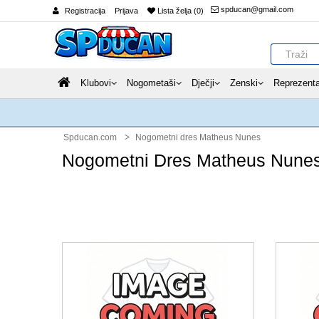
spducan@gmail.com
Registracija
Prijava
Lista želja (0)
Klubovi
Nogometaši
Dječji
Zenski
Reprezenta
Spducan.com
Nogometni dres Matheus Nunes
Nogometni Dres Matheus Nune