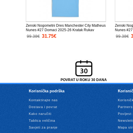
Zenski Nogometni Dres Manchester City Matheus
Zenski Nog
Nunes #27 Domaci 2025-26 Kratak Rukav
Nunes #27 
31.75€
99.38€
99.38€
POVRAT U ROKU 30 DANA
Korisnička podrška
Korisnič
Kontaktirajte nas
Korisnič
Dostava i povrat
Partners
Kako naručiti
Povijest
Tablica veličina
Newslett
Savjeti za pranje
Mapa str