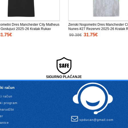
ometni Dres Manchester City Matheus
Zenski Nogometni Dres Manchester C
Gostujuci 2025-26 Kratak Rukav
Nunes #27 Rezervni 2025-26 Kratak 
31.75€
31.75€
99.38€
SIGURNO PLAĆANJE
ki račun
ki račun
ki program
 narudžbi
er
spducan@gmail.com
anice