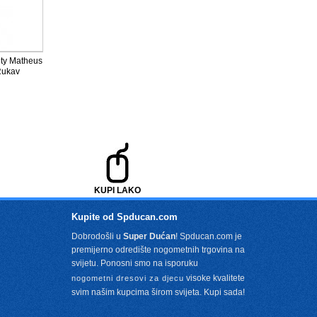
ity Matheus
Rukav
KUPI LAKO
Kupite od Spducan.com
Dobrodošli u
Super Dućan
! Spducan.com je
premijerno odredište nogometnih trgovina na
svijetu. Ponosni smo na isporuku
visoke kvalitete
nogometni dresovi za djecu
svim našim kupcima širom svijeta. Kupi sada!