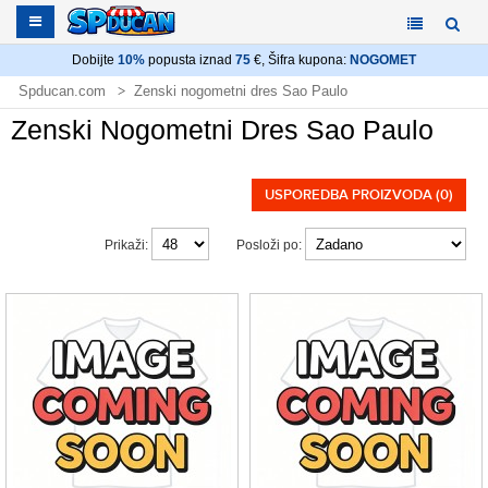
Dobijte
10%
popusta iznad
75
€, Šifra kupona:
NOGOMET
Spducan.com
Zenski nogometni dres Sao Paulo
Zenski Nogometni Dres Sao Paulo
USPOREDBA PROIZVODA (0)
Prikaži:
Posloži po: