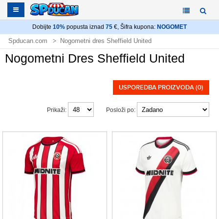
Dobijte
10%
popusta iznad
75
€, Šifra kupona:
NOGOMET
Spducan.com
Nogometni dres Sheffield United
Nogometni Dres Sheffield United
USPOREDBA PROIZVODA (0)
Prikaži:
Posloži po: