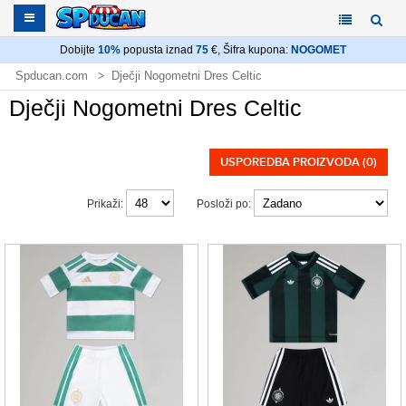
Dobijte
10%
popusta iznad
75
€, Šifra kupona:
NOGOMET
Spducan.com
Dječji Nogometni Dres Celtic
Dječji Nogometni Dres Celtic
USPOREDBA PROIZVODA (0)
Prikaži:
Posloži po: