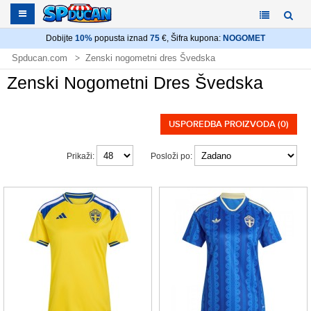
Dobijte
10%
popusta iznad
75
€, Šifra kupona:
NOGOMET
Spducan.com
Zenski nogometni dres Švedska
Zenski Nogometni Dres Švedska
USPOREDBA PROIZVODA (0)
Prikaži:
Posloži po: