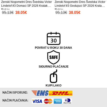
Zenski Nogometni Dres Švedska Victor
Zenski Nogometni Dres Švedska Victor
Lindelof #3 Domaci SP 2026 Kratak
Lindelof #3 Gostujuci SP 2026 Kratak
Rukav
Rukav
95.13€
38.05€
95.13€
38.05€
POVRAT U ROKU 30 DANA
SIGURNO PLAĆANJE
KUPI LAKO
NAČIN ISPORUKE:
NAČIN PLAĆANJA: