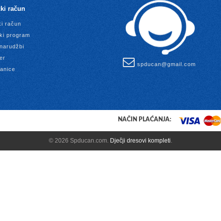
ki račun
ki račun
ki program
 narudžbi
er
spducan@gmail.com
anice
NAČIN PLAĆANJA:
© 2026 Spducan.com.
Dječji dresovi kompleti
.