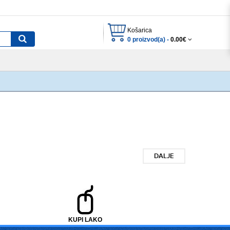
Košarica
0 proizvod(a) -
0.00€
DALJE
KUPI LAKO