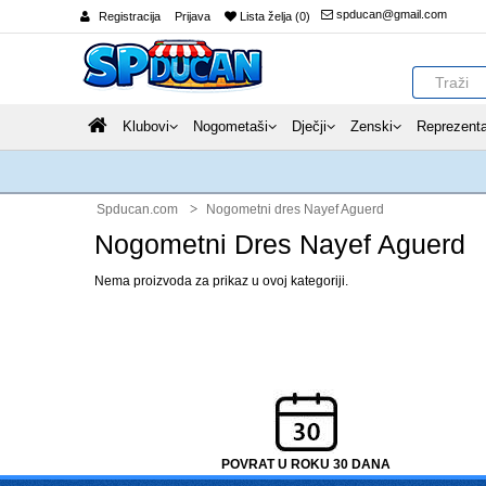
spducan@gmail.com
Registracija
Prijava
Lista želja (0)
Klubovi
Nogometaši
Dječji
Zenski
Reprezenta
Spducan.com
Nogometni dres Nayef Aguerd
Nogometni Dres Nayef Aguerd
Nema proizvoda za prikaz u ovoj kategoriji.
POVRAT U ROKU 30 DANA