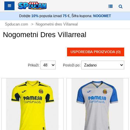
Dobijte
10%
popusta iznad
75
€, Šifra kupona:
NOGOMET
Spducan.com
Nogometni dres Villarreal
Nogometni Dres Villarreal
USPOREDBA PROIZVODA (0)
Prikaži:
Posloži po: