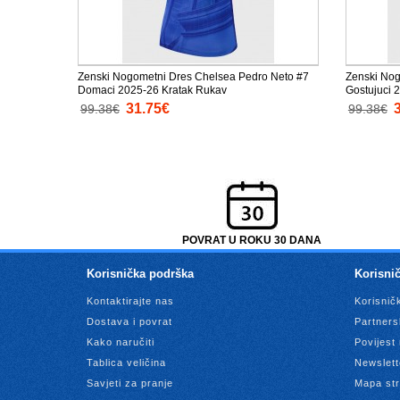
Zenski Nogometni Dres Chelsea Pedro Neto #7
Zenski Nog
Domaci 2025-26 Kratak Rukav
Gostujuci 
31.75€
99.38€
99.38€
POVRAT U ROKU 30 DANA
Korisnička podrška
Korisnič
Kontaktirajte nas
Korisnič
Dostava i povrat
Partners
Kako naručiti
Povijest
Tablica veličina
Newslett
Savjeti za pranje
Mapa str