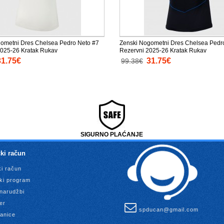
ometni Dres Chelsea Pedro Neto #7
Zenski Nogometni Dres Chelsea Pedr
2025-26 Kratak Rukav
Rezervni 2025-26 Kratak Rukav
31.75€
31.75€
99.38€
SIGURNO PLAĆANJE
ki račun
ki račun
ki program
 narudžbi
er
spducan@gmail.com
anice