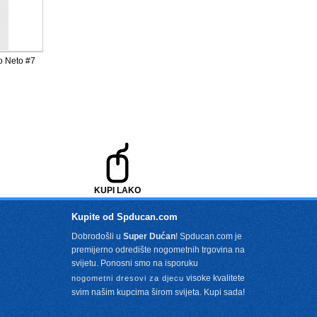
o Neto #7
KUPI LAKO
Kupite od Spducan.com
Dobrodošli u
Super Dućan
! Spducan.com je
premijerno odredište nogometnih trgovina na
svijetu. Ponosni smo na isporuku
visoke kvalitete
nogometni dresovi za djecu
svim našim kupcima širom svijeta. Kupi sada!