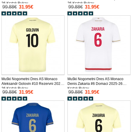
26 Kratak Rukav
26 Kratak Rukav
99.88€
31.95€
99.88€
31.95€
Muški Nogometni Dres AS Monaco
Muški Nogometni Dres AS Monaco
Aleksandr Golovin #10 Rezervni 2025-
Denis Zakaria #6 Domaci 2025-26
26 Kratak Rukav
Kratak Rukav
99.88€
31.95€
99.88€
31.95€