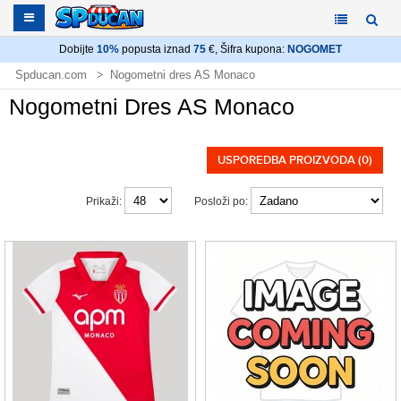
Dobijte
10%
popusta iznad
75
€, Šifra kupona:
NOGOMET
Spducan.com
Nogometni dres AS Monaco
Nogometni Dres AS Monaco
USPOREDBA PROIZVODA (0)
Prikaži:
Posloži po: