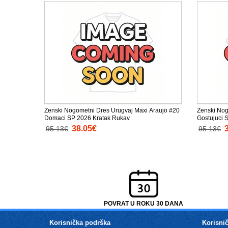
Zenski Nogometni Dres Urugvaj Maxi Araujo #20
Zenski Nog
Domaci SP 2026 Kratak Rukav
Gostujuci 
38.05€
95.13€
95.13€
POVRAT U ROKU 30 DANA
Korisnička podrška
Korisnič