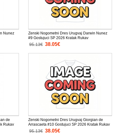
in Nunez
Zenski Nogometni Dres Urugvaj Darwin Nunez
#9 Gostujuci SP 2026 Kratak Rukav
38.05€
95.13€
ian de
Zenski Nogometni Dres Urugvaj Giorgian de
ak Rukav
Arrascaeta #10 Gostujuci SP 2026 Kratak Rukav
38.05€
95.13€