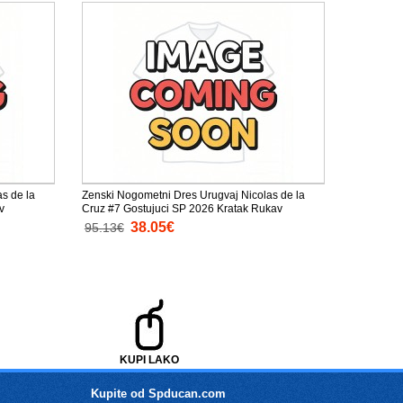
s de la
Zenski Nogometni Dres Urugvaj Nicolas de la
v
Cruz #7 Gostujuci SP 2026 Kratak Rukav
38.05€
95.13€
KUPI LAKO
Kupite od Spducan.com