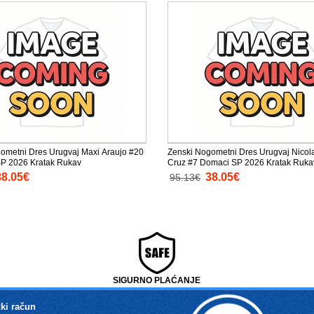
ometni Dres Urugvaj Maxi Araujo #20
Zenski Nogometni Dres Urugvaj Nicola
SP 2026 Kratak Rukav
Cruz #7 Domaci SP 2026 Kratak Ruka
38.05€
38.05€
95.13€
SIGURNO PLAĆANJE
ki račun