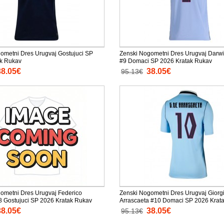
ometni Dres Urugvaj Gostujuci SP
Zenski Nogometni Dres Urugvaj Darw
ak Rukav
#9 Domaci SP 2026 Kratak Rukav
38.05€
38.05€
95.13€
ometni Dres Urugvaj Federico
Zenski Nogometni Dres Urugvaj Giorg
8 Gostujuci SP 2026 Kratak Rukav
Arrascaeta #10 Domaci SP 2026 Krat
38.05€
38.05€
95.13€