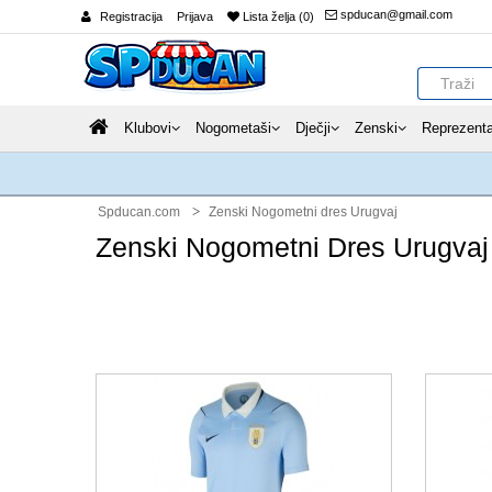
spducan@gmail.com
Registracija
Prijava
Lista želja (0)
Klubovi
Nogometaši
Dječji
Zenski
Reprezenta
Spducan.com
Zenski Nogometni dres Urugvaj
Zenski Nogometni Dres Urugvaj