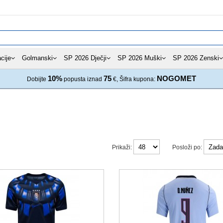
cije
Golmanski
SP 2026 Dječji
SP 2026 Muški
SP 2026 Zenski
10%
75
NOGOMET
Dobijte
popusta iznad
€, Šifra kupona:
Prikaži:
Posloži po: