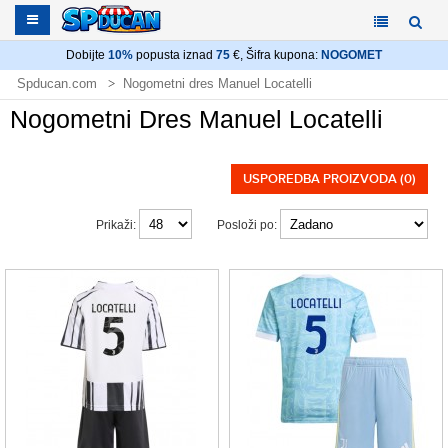
Dobijte
10%
popusta iznad
75
€, Šifra kupona:
NOGOMET
Spducan.com
Nogometni dres Manuel Locatelli
Nogometni Dres Manuel Locatelli
USPOREDBA PROIZVODA (0)
Prikaži:
Posloži po: