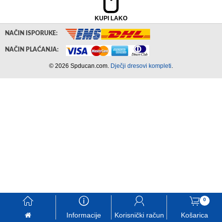
KUPI LAKO
NAČIN ISPORUKE:
NAČIN PLAĆANJA:
© 2026 Spducan.com.
Dječji dresovi kompleti
.
󰃱
󰈢
󰃳
󰃦
0
Informacije
Korisnički račun
Košarica