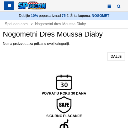
Dobijte
10%
popusta iznad
75
€, Šifra kupona:
NOGOMET
Spducan.com
Nogometni dres Moussa Diaby
Nogometni Dres Moussa Diaby
Nema proizvoda za prikaz u ovoj kategoriji.
DALJE
POVRAT U ROKU 30 DANA
SIGURNO PLAĆANJE