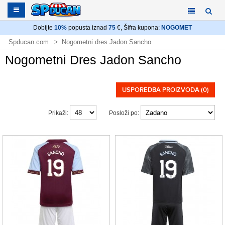
Dobijte
10%
popusta iznad
75
€, Šifra kupona:
NOGOMET
Spducan.com
Nogometni dres Jadon Sancho
Nogometni Dres Jadon Sancho
USPOREDBA PROIZVODA (0)
Prikaži:
Posloži po: