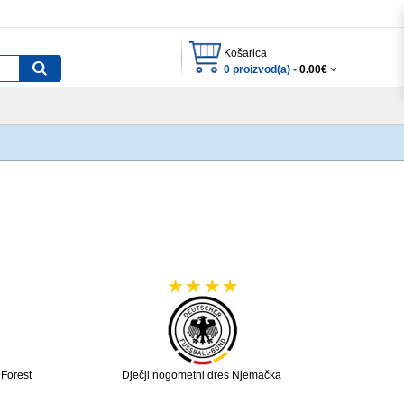
Košarica
0 proizvod(a) -
0.00€
 Forest
Dječji nogometni dres Njemačka