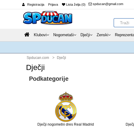
spducan@gmail.com
Registracija
Prijava
Lista želja (0)
Klubovi
Nogometaši
Dječji
Zenski
Reprezenta
Spducan.com
Dječji
Dječji
Podkategorije
Dječji nogometni dres Real Madrid
Dječj