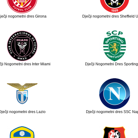
ječji nogometni dres Girona
Dječji nogometni dres Sheffield 
čji Nogometni dres Inter Miami
Dječji Nogometni Dres Sportin
Dječji nogometni dres Lazio
Dječji nogometni dres SSC Nap