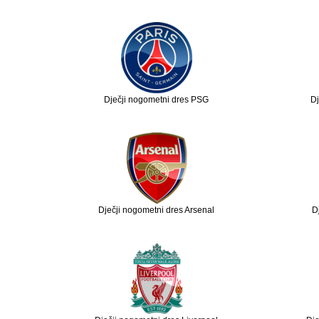
Dječji nogometni dres PSG
Dj
Dječji nogometni dres Arsenal
D