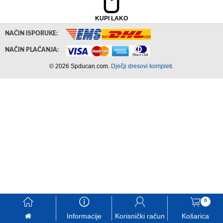
KUPI LAKO
NAČIN ISPORUKE:
NAČIN PLAĆANJA:
© 2026 Spducan.com.
Dječji dresovi kompleti
.
󰃱
󰈢
󰃳
󰃦
0
Informacije
Korisnički račun
Košarica