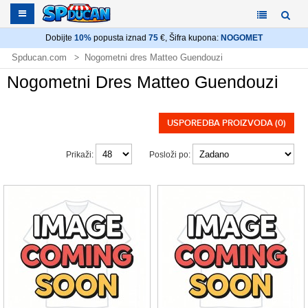
Dobijte
10%
popusta iznad
75
€, Šifra kupona:
NOGOMET
Spducan.com
Nogometni dres Matteo Guendouzi
Nogometni Dres Matteo Guendouzi
USPOREDBA PROIZVODA (0)
Prikaži:
Posloži po: