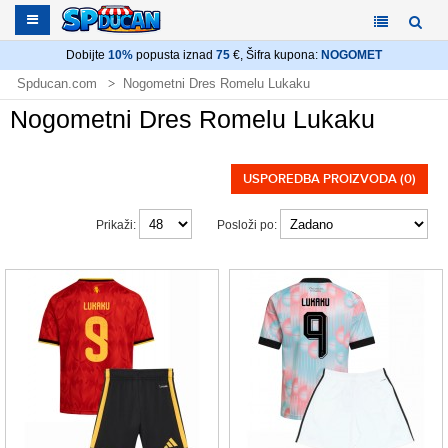
Dobijte
10%
popusta iznad
75
€, Šifra kupona:
NOGOMET
Spducan.com
Nogometni Dres Romelu Lukaku
Nogometni Dres Romelu Lukaku
USPOREDBA PROIZVODA (0)
Prikaži:
Posloži po: