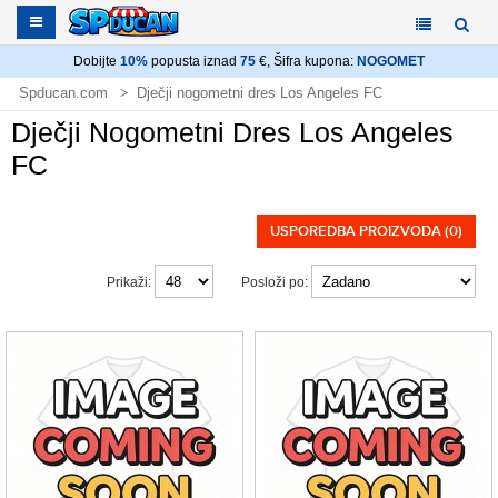
Dobijte
10%
popusta iznad
75
€, Šifra kupona:
NOGOMET
Spducan.com
Dječji nogometni dres Los Angeles FC
Dječji Nogometni Dres Los Angeles
FC
USPOREDBA PROIZVODA (0)
Prikaži:
Posloži po: