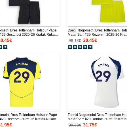
ometni Dres Tottenham Hotspur Pape
Dječji Nogometni Dres Tottenham Hot
 #29 Gostujuci 2025-26 Kratak Rukav
Matar Sarr #29 Rezervni 2025-26 Kra
lače)
(+ Kratke hlače)
30.45€
30.45€
96.13€
metni Dres Tottenham Hotspur Pape
Zenski Nogometni Dres Tottenham Ho
 #29 Rezervni 2025-26 Kratak Rukav
Matar Sarr #29 Domaci 2025-26 Krat
31.95€
31.75€
99.38€