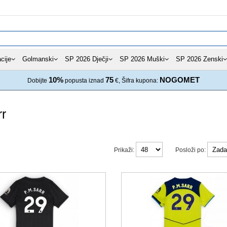
cije
Golmanski
SP 2026 Dječji
SP 2026 Muški
SP 2026 Zenski
10%
75
NOGOMET
Dobijte
popusta iznad
€, Šifra kupona:
r
Prikaži:
Posloži po: