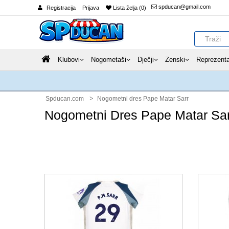
spducan@gmail.com
Registracija
Prijava
Lista želja (0)
Klubovi
Nogometaši
Dječji
Zenski
Reprezenta
Spducan.com
Nogometni dres Pape Matar Sarr
Nogometni Dres Pape Matar Sar