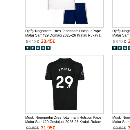
Dječji Nogometni Dres Tottenham Hotspur Pape
Dječji Nog
Matar Sarr #29 Domaci 2025-26 Kratak Rukav (+
Matar Sarr
Kratke hlače)
(+ Kratke h
30.45€
96.13€
96.13€
Muški Nogometni Dres Tottenham Hotspur Pape
Muški Nogo
Matar Sarr #29 Gostujuci 2025-26 Kratak Rukav
Matar Sarr
31.95€
99.88€
99.88€