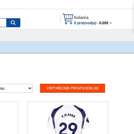
Košarica
0 proizvod(a) -
0.00€
USPOREDBA PROIZVODA (0)