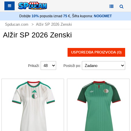
Dobijte
10%
popusta iznad
75
€, Šifra kupona:
NOGOMET
Spducan.com
Alžir SP 2026 Zenski
Alžir SP 2026 Zenski
USPOREDBA PROIZVODA (0)
Prikaži:
Posloži po: