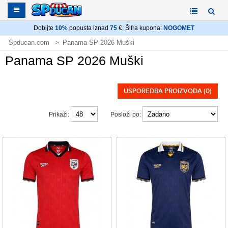
Dobijte
10%
popusta iznad
75
€, Šifra kupona:
NOGOMET
Spducan.com
Panama SP 2026 Muški
Panama SP 2026 Muški
USPOREDBA PROIZVODA (0)
Prikaži:
Posloži po: