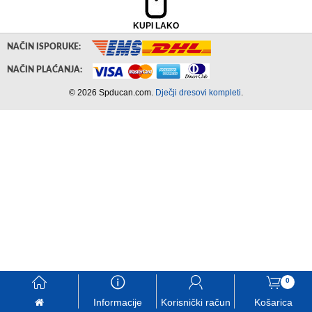
KUPI LAKO
NAČIN ISPORUKE:
NAČIN PLAĆANJA:
© 2026 Spducan.com.
Dječji dresovi kompleti
.
󰃱
󰈢
󰃳
󰃦
0
Informacije
Korisnički račun
Košarica