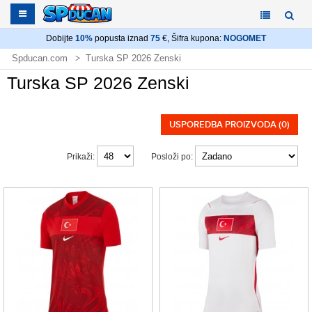
Dobijte
10%
popusta iznad
75
€, Šifra kupona:
NOGOMET
Spducan.com
Turska SP 2026 Zenski
Turska SP 2026 Zenski
USPOREDBA PROIZVODA (0)
Prikaži:
Posloži po: