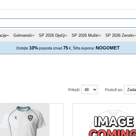
cije
Golmanski
SP 2026 Dječji
SP 2026 Muški
SP 2026 Zenski
10%
75
NOGOMET
Dobijte
popusta iznad
€, Šifra kupona:
Prikaži:
Posloži po: