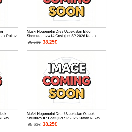
or
Muški Nogometni Dres Uzbekistan Eldor
tak Rukav
Shomurodov #14 Gostujuci SP 2026 Kratak
Rukav
38.25€
95.63€
abek
Muški Nogometni Dres Uzbekistan Otabek
 Rukav
Shukurov #7 Gostujuci SP 2026 Kratak Rukav
38.25€
95.63€