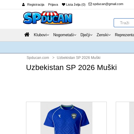
spducan@gmail.com
Registracija
Prijava
Lista želja (0)
Klubovi
Nogometaši
Dječji
Zenski
Reprezenta
Spducan.com
Uzbekistan SP 2026 Muški
Uzbekistan SP 2026 Muški