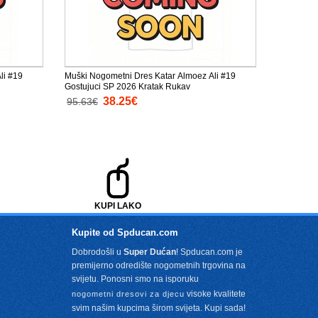
li #19
Muški Nogometni Dres Katar Almoez Ali #19
Gostujuci SP 2026 Kratak Rukav
38.25€
95.63€
KUPI LAKO
Kupite od Spducan.com
Dobrodošli u
Super Dućan
! Spducan.com je
premijerno odredište nogometnih trgovina na
svijetu. Ponosni smo na isporuku
visoke kvalitete
nogometni dresovi za djecu
svim našim kupcima širom svijeta. Kupi sada!