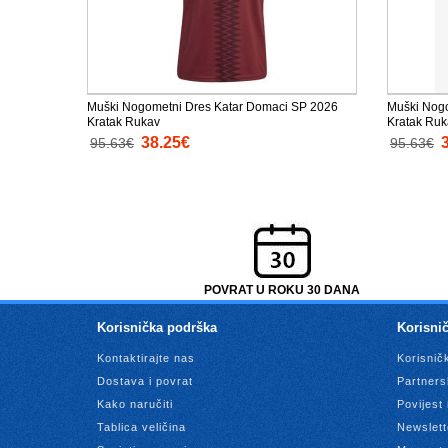
Muški Nogometni Dres Katar Domaci SP 2026
Muški Nogo
Kratak Rukav
Kratak Ruk
38.25€
95.63€
95.63€
POVRAT U ROKU 30 DANA
Korisnička podrška
Korisnič
Kontaktirajte nas
Korisnič
Dostava i povrat
Partners
Kako naručiti
Povijest
Tablica veličina
Newslett