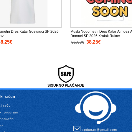
metni Dres Katar Gostujuci SP 2026
Muški Nogometni Dres Katar Almoez A
av
Domaci SP 2026 Kratak Rukav
38.25€
38.25€
95.63€
SIGURNO PLAĆANJE
ki račun
ki račun
ki program
 narudžbi
er
spducan@gmail.com