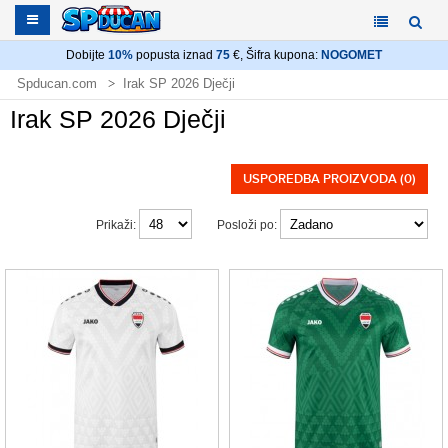
Dobijte
10%
popusta iznad
75
€, Šifra kupona:
NOGOMET
Spducan.com
Irak SP 2026 Dječji
Irak SP 2026 Dječji
USPOREDBA PROIZVODA (0)
Prikaži:
Posloži po: