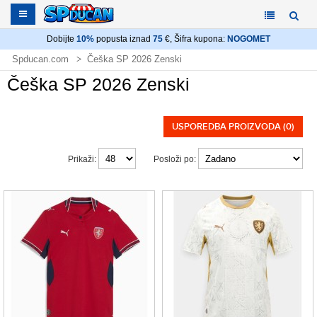
Dobijte
10%
popusta iznad
75
€, Šifra kupona:
NOGOMET
Spducan.com
Češka SP 2026 Zenski
Češka SP 2026 Zenski
USPOREDBA PROIZVODA (0)
Prikaži:
Posloži po: