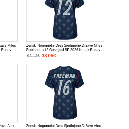
žave Miles
Zenski Nogometni Dres Sjedinjene Države Miles
k Rukav
Robinson #12 Gostujuci SP 2026 Kratak Rukav
38.05€
95.13€
žave Alex
Zenski Nogometni Dres Sjedinjene Države Alex