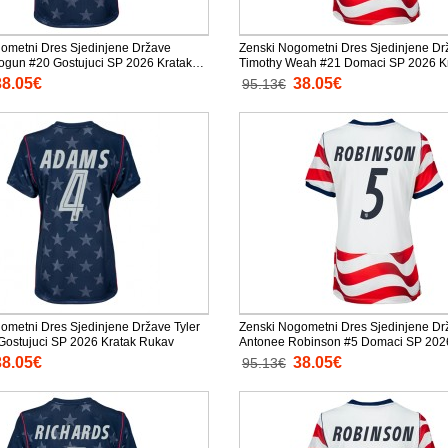
ometni Dres Sjedinjene Države
Zenski Nogometni Dres Sjedinjene Dr
logun #20 Gostujuci SP 2026 Kratak
Timothy Weah #21 Domaci SP 2026 K
Rukav
38.05€
38.05€
95.13€
ometni Dres Sjedinjene Države Tyler
Zenski Nogometni Dres Sjedinjene Dr
ostujuci SP 2026 Kratak Rukav
Antonee Robinson #5 Domaci SP 2026
Rukav
38.05€
38.05€
95.13€