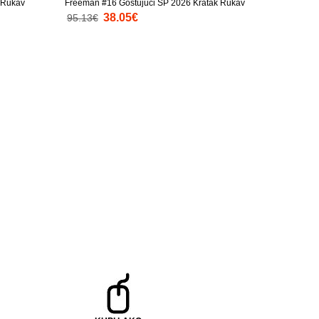
 Rukav
Freeman #16 Gostujuci SP 2026 Kratak Rukav
38.05€
95.13€