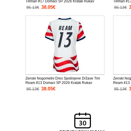
Tillman #17 Domaci SP 2026 Kratak Rukav
Tillman #1
38.05€
95.13€
95.13€
Zenski Nogometni Dres Sjedinjene Države Tim
Zenski Nog
Ream #13 Domaci SP 2026 Kratak Rukav
Ream #13 G
38.05€
95.13€
95.13€