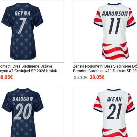
ometni Dres Sjedinjene Države
Zenski Nogometni Dres Sjedinjene Dr
eyna #7 Gostujuci SP 2026 Kratak
Brenden Aaronson #11 Domaci SP 20
Rukav
38.05€
38.05€
95.13€