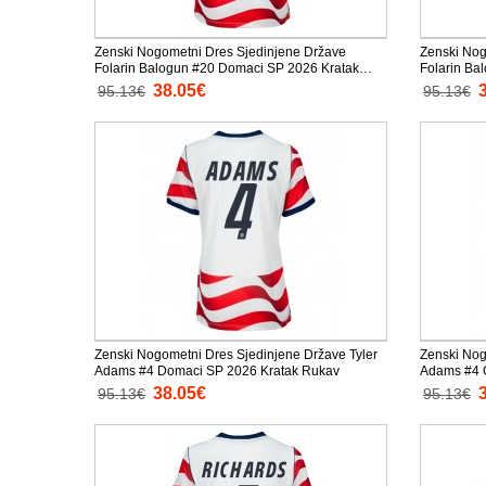
Zenski Nogometni Dres Sjedinjene Države
Zenski Nog
Folarin Balogun #20 Domaci SP 2026 Kratak
Folarin Ba
Rukav
Rukav
38.05€
95.13€
95.13€
Zenski Nogometni Dres Sjedinjene Države Tyler
Zenski Nog
Adams #4 Domaci SP 2026 Kratak Rukav
Adams #4 G
38.05€
95.13€
95.13€