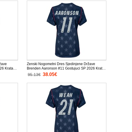
žave
Zenski Nogometni Dres Sjedinjene Države
26 Kratak
Brenden Aaronson #11 Gostujuci SP 2026 Kratak
Rukav
38.05€
95.13€