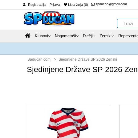
spducan@gmail.com
Registracija
Prijava
Lista želja (0)
Klubovi
Nogometaši
Dječji
Zenski
Reprezenta
Spducan.com
Sjedinjene Države SP 2026 Zenski
Sjedinjene Države SP 2026 Zen