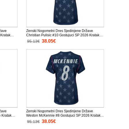
žave
Zenski Nogometni Dres Sjedinjene Države
 Kratak
Christian Pulisic #10 Gostujuci SP 2026 Kratak
Rukav
38.05€
95.13€
žave
Zenski Nogometni Dres Sjedinjene Države
 Kratak
Weston McKennie #8 Gostujuci SP 2026 Kratak
Rukav
38.05€
95.13€