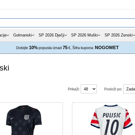
cije
Golmanski
SP 2026 Dječji
SP 2026 Muški
SP 2026 Zenski
10%
75
NOGOMET
Dobijte
popusta iznad
€, Šifra kupona:
ski
Prikaži:
Posloži po: