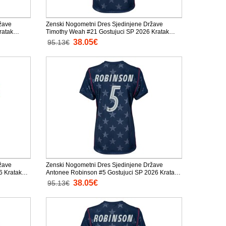
žave
Zenski Nogometni Dres Sjedinjene Države
ratak
Timothy Weah #21 Gostujuci SP 2026 Kratak
Rukav
38.05€
95.13€
žave
Zenski Nogometni Dres Sjedinjene Države
 Kratak
Antonee Robinson #5 Gostujuci SP 2026 Kratak
Rukav
38.05€
95.13€