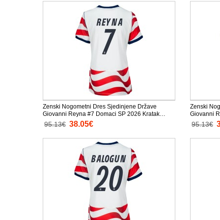
Zenski Nogometni Dres Sjedinjene Države
Zenski Nog
Giovanni Reyna #7 Domaci SP 2026 Kratak
Giovanni R
Rukav
Rukav
38.05€
95.13€
95.13€