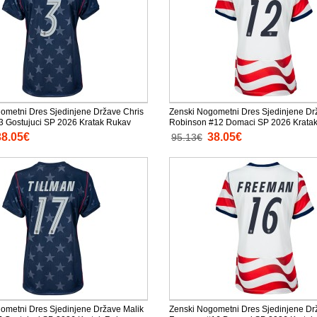
ometni Dres Sjedinjene Države Chris
Zenski Nogometni Dres Sjedinjene Dr
3 Gostujuci SP 2026 Kratak Rukav
Robinson #12 Domaci SP 2026 Krata
38.05€
38.05€
95.13€
ometni Dres Sjedinjene Države Malik
Zenski Nogometni Dres Sjedinjene Dr