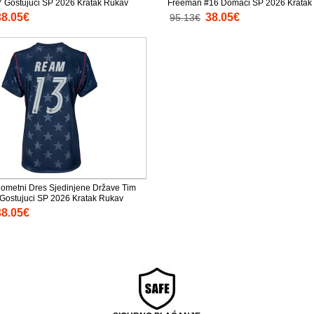
7 Gostujuci SP 2026 Kratak Rukav
Freeman #16 Domaci SP 2026 Kratak
38.05€
38.05€
95.13€
ometni Dres Sjedinjene Države Tim
ostujuci SP 2026 Kratak Rukav
38.05€