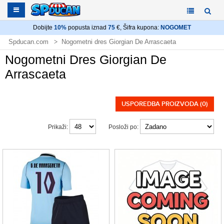
Dobijte
10%
popusta iznad
75
€, Šifra kupona:
NOGOMET
Spducan.com
Nogometni dres Giorgian De Arrascaeta
Nogometni Dres Giorgian De
Arrascaeta
USPOREDBA PROIZVODA (0)
Prikaži:
Posloži po: