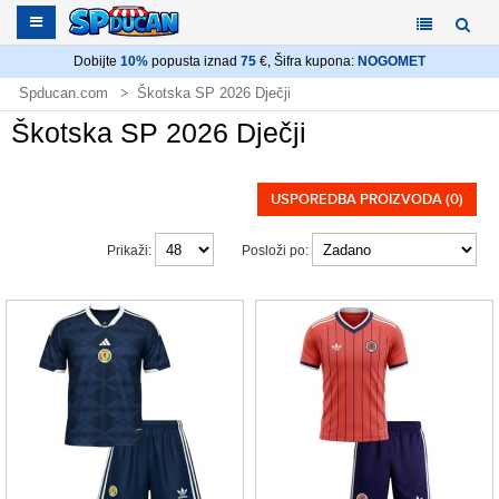
Dobijte
10%
popusta iznad
75
€, Šifra kupona:
NOGOMET
Spducan.com
Škotska SP 2026 Dječji
Škotska SP 2026 Dječji
USPOREDBA PROIZVODA (0)
Prikaži:
Posloži po: