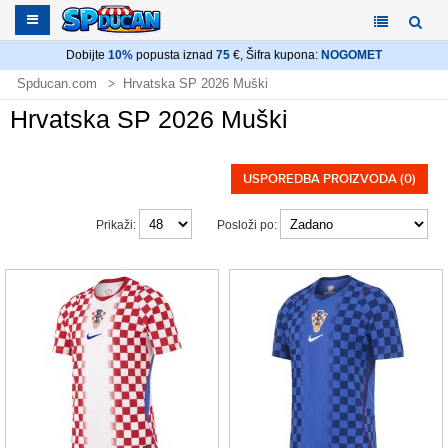
Dobijte
10%
popusta iznad
75
€, Šifra kupona:
NOGOMET
Spducan.com
Hrvatska SP 2026 Muški
Hrvatska SP 2026 Muški
USPOREDBA PROIZVODA (0)
Prikaži:
Posloži po: