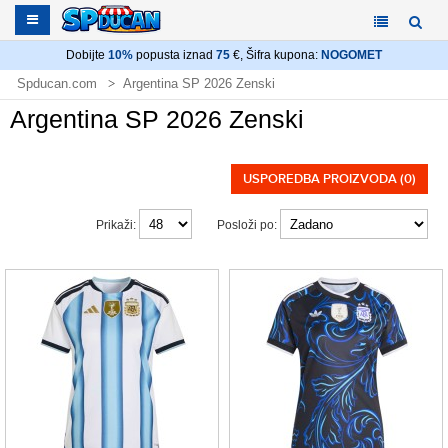
Dobijte
10%
popusta iznad
75
€, Šifra kupona:
NOGOMET
Spducan.com
Argentina SP 2026 Zenski
Argentina SP 2026 Zenski
USPOREDBA PROIZVODA (0)
Prikaži:
Posloži po: