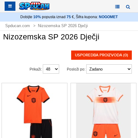
Dobijte
10%
popusta iznad
75
€, Šifra kupona:
NOGOMET
Spducan.com
Nizozemska SP 2026 Dječji
Nizozemska SP 2026 Dječji
USPOREDBA PROIZVODA (0)
Prikaži:
Posloži po: