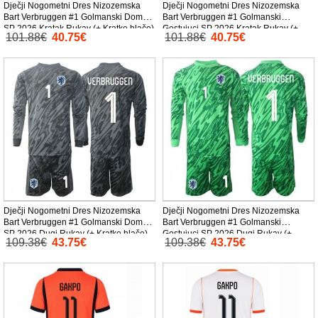
Dječji Nogometni Dres Nizozemska
Dječji Nogometni Dres Nizozemska
Bart Verbruggen #1 Golmanski Domaci
Bart Verbruggen #1 Golmanski
SP 2026 Kratak Rukav (+ Kratke hlače)
Gostujuci SP 2026 Kratak Rukav (+
101.88€
40.75€
101.88€
40.75€
Kratke hlače)
Dječji Nogometni Dres Nizozemska
Dječji Nogometni Dres Nizozemska
Bart Verbruggen #1 Golmanski Domaci
Bart Verbruggen #1 Golmanski
SP 2026 Dugi Rukav (+ Kratke hlače)
Gostujuci SP 2026 Dugi Rukav (+
109.38€
43.75€
109.38€
43.75€
Kratke hlače)