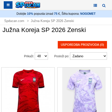
Dobijte
10%
popusta iznad
75
€, Šifra kupona:
NOGOMET
Spducan.com
Južna Koreja SP 2026 Zenski
Južna Koreja SP 2026 Zenski
USPOREDBA PROIZVODA (0)
Prikaži:
Posloži po: