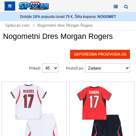
Dobijte
10%
popusta iznad
75
€, Šifra kupona:
NOGOMET
Spducan.com
Nogometni dres Morgan Rogers
Nogometni Dres Morgan Rogers
USPOREDBA PROIZVODA (0)
Prikaži:
Posloži po: