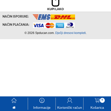
KUPI LAKO
NAČIN ISPORUKE:
NAČIN PLAĆANJA:
© 2026 Spducan.com.
Dječji dresovi kompleti
.
󰃱
󰈢
󰃳
󰃦
0
Informacije
Korisnički račun
Košarica