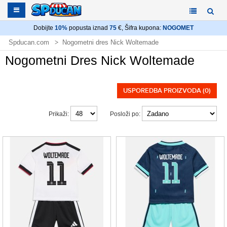
Dobijte
10%
popusta iznad
75
€, Šifra kupona:
NOGOMET
Spducan.com
Nogometni dres Nick Woltemade
Nogometni Dres Nick Woltemade
USPOREDBA PROIZVODA (0)
Prikaži:
Posloži po: