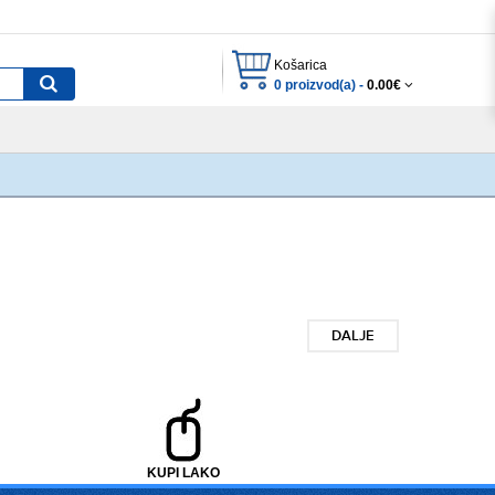
Košarica
0 proizvod(a) -
0.00€
DALJE
KUPI LAKO