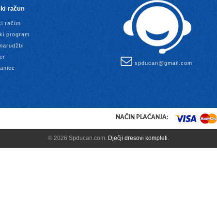
ki račun
ki račun
ki program
 narudžbi
er
spducan@gmail.com
anice
NAČIN PLAĆANJA:
© 2026 Spducan.com.
Dječji dresovi kompleti
.