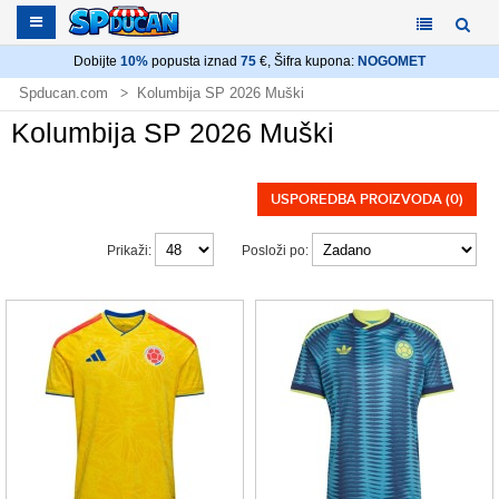
Dobijte
10%
popusta iznad
75
€, Šifra kupona:
NOGOMET
Spducan.com
Kolumbija SP 2026 Muški
Kolumbija SP 2026 Muški
USPOREDBA PROIZVODA (0)
Prikaži:
Posloži po: