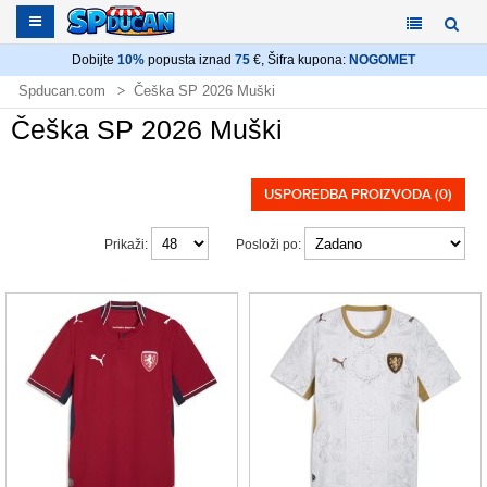
Dobijte
10%
popusta iznad
75
€, Šifra kupona:
NOGOMET
Spducan.com
Češka SP 2026 Muški
Češka SP 2026 Muški
USPOREDBA PROIZVODA (0)
Prikaži:
Posloži po: